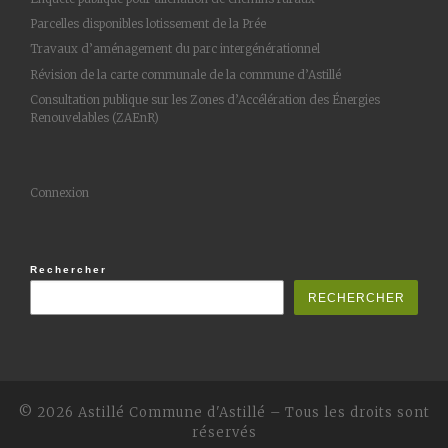
Parcelles disponibles lotissement de la Prée
Travaux d’aménagement du parc intergénérationnel
Révision de la carte communale de la commune d’Astillé
Consultation publique sur les Zones d’Accélération des Énergies
Renouvelables (ZAEnR)
Connexion
Rechercher
RECHERCHER
© 2026 Astillé
Commune d'Astillé
–
Tous les droits sont
réservés