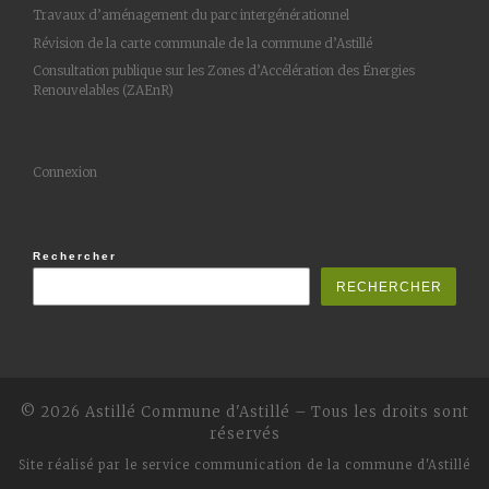
Travaux d’aménagement du parc intergénérationnel
Révision de la carte communale de la commune d’Astillé
Consultation publique sur les Zones d’Accélération des Énergies
Renouvelables (ZAEnR)
Connexion
Rechercher
RECHERCHER
© 2026 Astillé
Commune d'Astillé
–
Tous les droits sont
réservés
Site réalisé par
le service communication de la commune d'Astillé