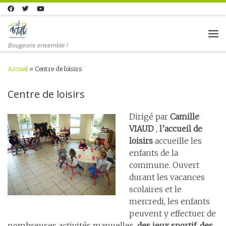
Skip to content
Me
Bougeons ensemble !
Accueil
»
Centre de loisirs
Centre de loisirs
Dirigé par
Camille
VIAUD
,
l’accueil de
loisirs
accueille les
enfants de la
commune. Ouvert
durant les vacances
scolaires et le
mercredi, les enfants
peuvent y effectuer de
nombreuses activités manuelles,
des jeux sportif, des