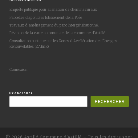
Enquête publique pour aliénation de chemins ruraux
Parcelles disponibles lotissement de la Prée
Travaux d’aménagement du parc intergénérationnel
Révision de la carte communale de la commune d’Astillé
Consultation publique sur les Zones d’Accélération des Énergies
Renouvelables (ZAEnR)
Connexion
Rechercher
RECHERCHER
© 2026 Astillé
Commune d'Astillé
–
Tous les droits sont