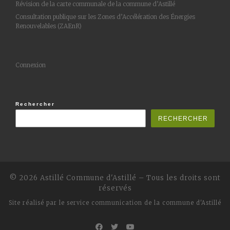
Révision de la carte communale de la commune d’Astillé
Consultation publique sur les Zones d’Accélération des Énergies
Renouvelables (ZAEnR)
Connexion
Rechercher
RECHERCHER
© 2026 Astillé
Commune d'Astillé
–
Tous les droits sont
réservés
Site réalisé par
le service communication de la commune d'Astillé