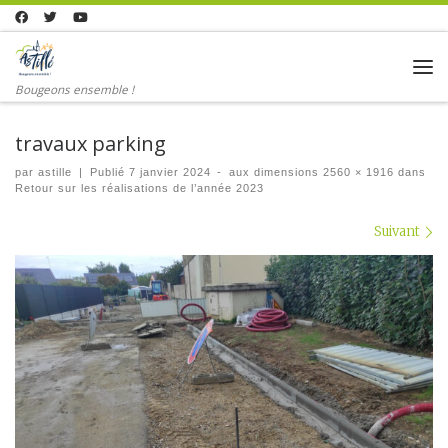
Skip to content
Me
Bougeons ensemble !
travaux parking
par
astille
|
Publié
7 janvier 2024
-
aux dimensions
2560 × 1916
dans
Retour sur les réalisations de l’année 2023
Navigation dans les images
Suivant