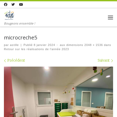
Skip to content
Me
Bougeons ensemble !
microcreche5
par
astille
|
Publié
8 janvier 2024
-
aux dimensions
2048 × 1536
dans
Retour sur les réalisations de l’année 2023
Navigation dans les images
Précédent
Suivant