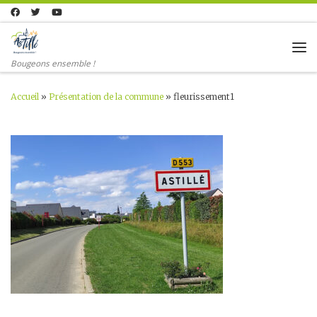
Skip to content
Me
Bougeons ensemble !
Accueil
»
Présentation de la commune
»
fleurissement1