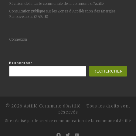
Révision de la carte communale de la commune d’Astillé
Consultation publique sur les Zones d’Accélération des Énergies
Renouvelables (ZAEnR)
Connexion
Rechercher
RECHERCHER
© 2026 Astillé
Commune d'Astillé
–
Tous les droits sont
réservés
Site réalisé par
le service communication de la commune d'Astillé