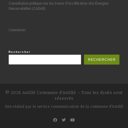
Consultation publique sur les Zones d’Accélération des Énergies
Renouvelables (ZAEnR)
Connexion
Rechercher
RECHERCHER
© 2026 Astillé
Commune d'Astillé
–
Tous les droits sont
réservés
Site réalisé par
le service communication de la commune d'Astillé