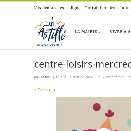
Skip to content
Vos démarches en ligne
Portail familles
Infos
LA MAIRIE
VIVRE À 
centre-loisirs-mercre
par
astille
|
Publié
24 février 2025
-
aux dimensions
175
Navigation dans les imag
Précédent