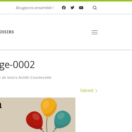
Search
Bougeons ensemble !
OISIRS
Menu
age-0002
de loisirs Astillé-Courbeveille
Suivant