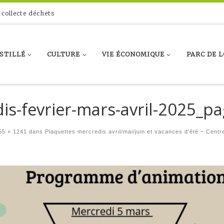
 collecte déchets
ASTILLÉ
CULTURE
VIE ÉCONOMIQUE
PARC DE L
dis-fevrier-mars-avril-2025_p
5 × 1241
dans
Plaquettes mercredis avril/mai/juin et vacances d’été – Centre 
es