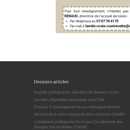
Derniers articles
Enquête publique pour aliénation de chemins ruraux
Parcelles disponibles lotissement de la Prée
Travaux d’aménagement du parc intergénérationnel
Révision de la carte communale de la commune d’Astillé
Consultation publique sur les Zones d’Accélération des
Énergies Renouvelables (ZAEnR)