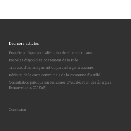
Derniers articles
Enquête publique pour aliénation de chemins ruraux
Parcelles disponibles lotissement de la Prée
Travaux d’aménagement du parc intergénérationnel
Révision de la carte communale de la commune d’Astillé
Consultation publique sur les Zones d’Accélération des Énergies
Renouvelables (ZAEnR)
Connexion