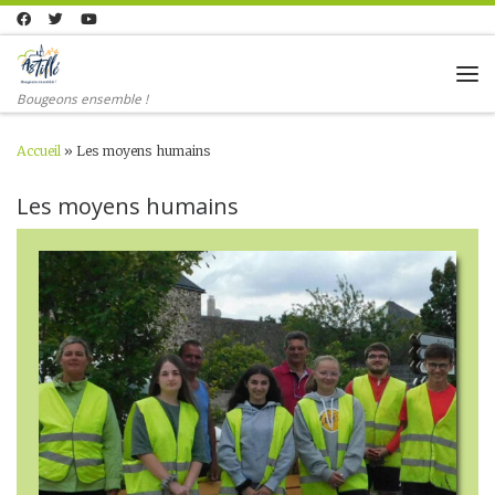
Skip to content
Me
Bougeons ensemble !
Accueil
»
Les moyens humains
Les moyens humains