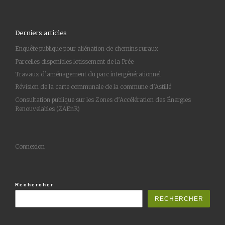
Derniers articles
Enquête publique pour aliénation de chemins ruraux
Parcelles disponibles lotissement de la Prée
Travaux d’aménagement du parc intergénérationnel
Révision de la carte communale de la commune d’Astillé
Consultation publique sur les Zones d’Accélération des Énergies
Renouvelables (ZAEnR)
Connexion
Rechercher
RECHERCHER