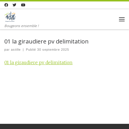
Skip to content
Me
Bougeons ensemble !
01 la giraudiere pv delimitation
par
astille
|
Publié
30 septembre 2025
01 la giraudiere pv delimitation