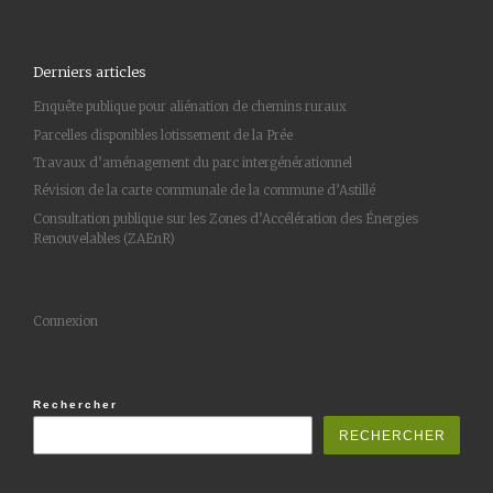
Derniers articles
Enquête publique pour aliénation de chemins ruraux
Parcelles disponibles lotissement de la Prée
Travaux d’aménagement du parc intergénérationnel
Révision de la carte communale de la commune d’Astillé
Consultation publique sur les Zones d’Accélération des Énergies
Renouvelables (ZAEnR)
Connexion
Rechercher
RECHERCHER