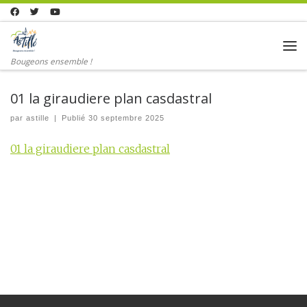
Skip to content
Me
Bougeons ensemble !
01 la giraudiere plan casdastral
par
astille
|
Publié
30 septembre 2025
01 la giraudiere plan casdastral