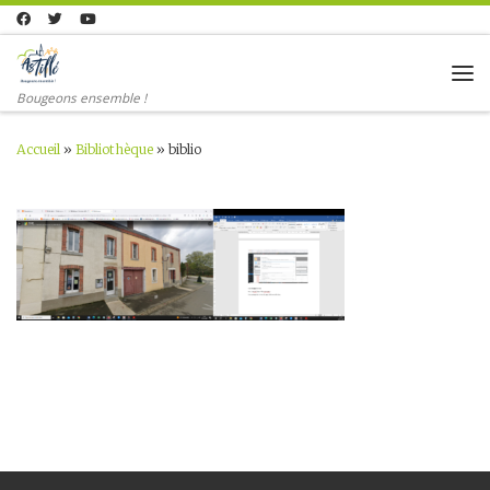
Skip to content
Me
Bougeons ensemble !
Accueil
»
Bibliothèque
»
biblio