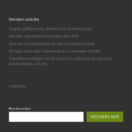
Derniers articles
Enquête publique pour aliénation de chemins ruraux
Parcelles disponibles lotissement de la Prée
Travaux d’aménagement du parc intergénérationnel
Révision de la carte communale de la commune d’Astillé
Consultation publique sur les Zones d’Accélération des Énergies
Renouvelables (ZAEnR)
Connexion
Rechercher
RECHERCHER