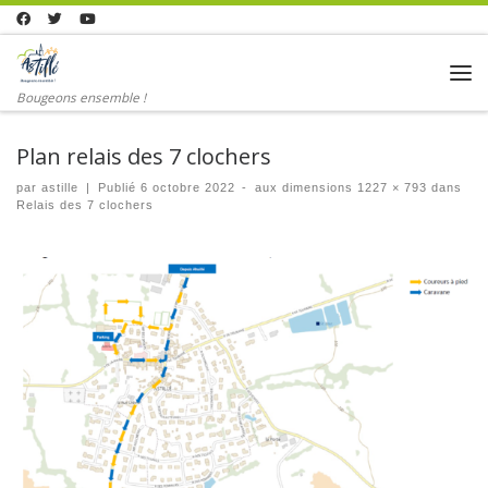
Skip to content
Me
Bougeons ensemble !
Plan relais des 7 clochers
par
astille
|
Publié
6 octobre 2022
-
aux dimensions
1227 × 793
dans
Relais des 7 clochers
Navigation dans les images