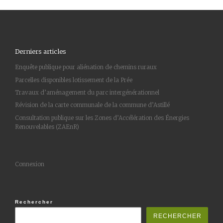
Derniers articles
Enquête publique pour aliénation de chemins ruraux
Parcelles disponibles lotissement de la Prée
Travaux d’aménagement du parc intergénérationnel
Révision de la carte communale de la commune d’Astillé
Consultation publique sur les Zones d’Accélération des Énergies
Renouvelables (ZAEnR)
Connexion
Rechercher
RECHERCHER