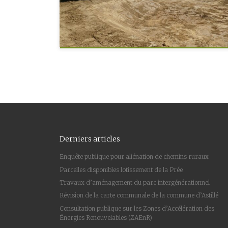
Derniers articles
Enquête publique pour aliénation de chemins ruraux
Parcelles disponibles lotissement de la Prée
Travaux d’aménagement du parc intergénérationnel
Révision de la carte communale de la commune d’Astillé
Consultation publique sur les Zones d’Accélération des
Énergies Renouvelables (ZAEnR)