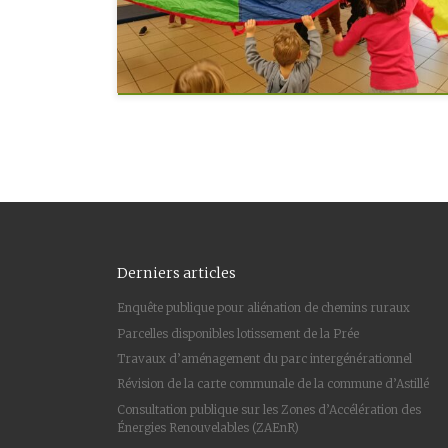
Derniers articles
Enquête publique pour aliénation de chemins ruraux
Parcelles disponibles lotissement de la Prée
Travaux d’aménagement du parc intergénérationnel
Révision de la carte communale de la commune d’Astillé
Consultation publique sur les Zones d’Accélération des
Énergies Renouvelables (ZAEnR)